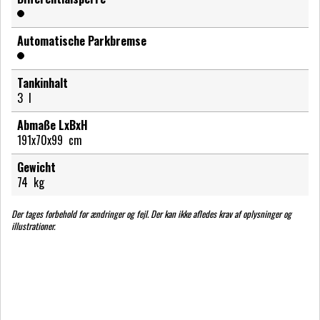
Automatische Parkbremse
Tankinhalt
3
l
Abmaße LxBxH
191x70x99
cm
Gewicht
74
kg
Der tages forbehold for ændringer og fejl. Der kan ikke afledes krav af oplysninger og
illustrationer.