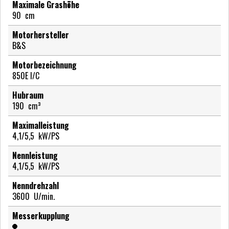
Maximale Grashöhe
90
cm
Motorhersteller
B&S
Motorbezeichnung
850E I/C
Hubraum
190
cm³
Maximalleistung
4,1/5,5
kW/PS
Nennleistung
4,1/5,5
kW/PS
Nenndrehzahl
3600
U/min.
Messerkupplung